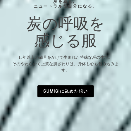
炭を着る。
ニュートラルな自分になる。
炭の呼吸を
クーポン
感じる服
あなたの魅力を引き立てる。
洗練されたデザイン
15年以上の歳月をかけて生まれた特殊な炭の生地。
そのやわらかく上質な肌ざわりは、身体も心も包み込みま
す。
SUMIGIに込めた想い