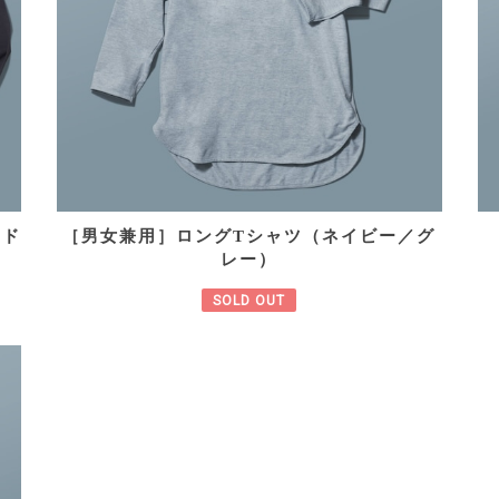
ンド
［男女兼用］ロングTシャツ（ネイビー／グ
）
レー）
SOLD OUT